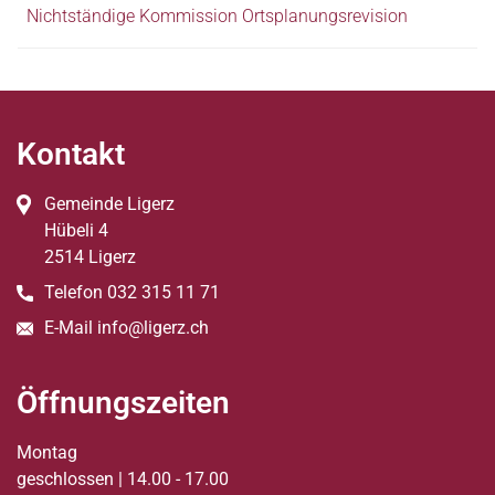
Nichtständige Kommission Ortsplanungsrevision
Fussbereich
Kontakt
Gemeinde Ligerz
Hübeli
4
2514
Ligerz
Telefon
032 315 11 71
E-Mail
info@ligerz.ch
Öffnungszeiten
Montag
geschlossen | 14.00 - 17.00